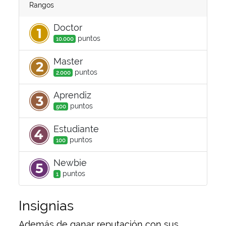
Rangos
Doctor
punto
s
10.000
Master
punto
s
2.000
Aprendiz
punto
s
500
Estudiante
punto
s
100
Newbie
punto
s
1
Insignias
Además de ganar reputación con sus