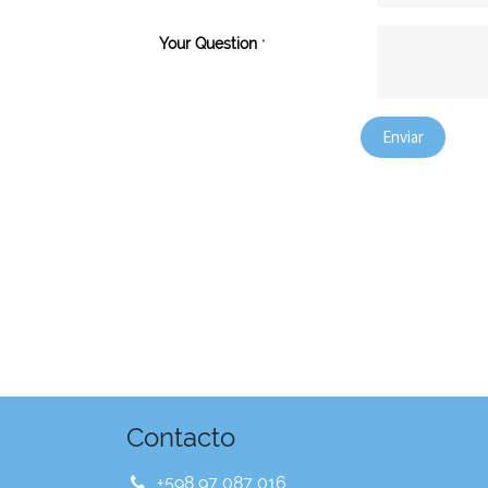
Your Question
*
Enviar
Contacto
+598 97 087 016